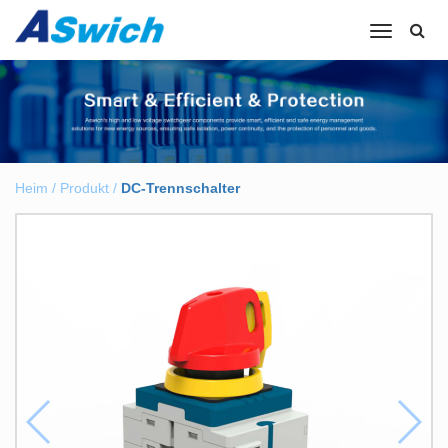
Navigation
umschalte
Heim
/
Produkt
/
DC-Trennschalter